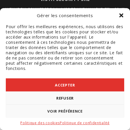
AVENUE DU COMMERCE 24 A, 1420 BRAINE L'ALLEUD TEL +32 (0)
2 663 70 00 | FAX +32 (0) 2 663 70 09
POLITIQUE DE
Gérer les consentements
CONFIDENTIALITÉ
|
CONTACTEZ-NOUS
Pour offrir les meilleures expériences, nous utilisons des
technologies telles que les cookies pour stocker et/ou
accéder aux informations sur l'appareil. Le
consentement à ces technologies nous permettra de
traiter des données telles que le comportement de
navigation ou des identifiants uniques sur ce site. Le fait
de ne pas consentir ou de retirer son consentement
peut affecter négativement certaines caractéristiques et
fonctions.
ACCEPTER
REFUSER
VOIR PRÉFÉRENCE
Politique des cookies
Politique de confidentialité